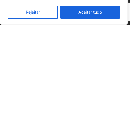
Rejeitar
Aceitar tudo
DEMANDEZ VOTRE DEVIS
CONFIGURATIONS POSSIBLES
Configuration
demi-lune
6 pax