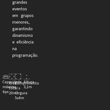
grandes
eventos
em grupos
menores,
garantindo
dinamismo
e eficiência
na
programação.
Capacidade
Altura
Área
Comprimento
máxima
3,1m
total
x
6px
20m²
largura
5x4m