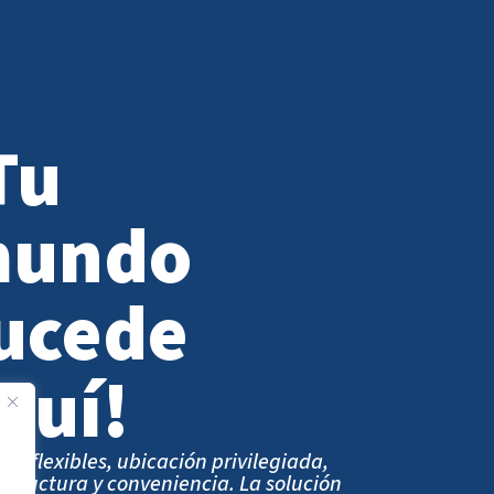
Tu
undo
ucede
quí!
ios flexibles, ubicación privilegiada,
estructura y conveniencia. La solución