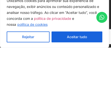
Utilizamos cookies para aprimorar sua experiência de
navegação, exibir anúncios ou conteúdo personalizado e
analisar nosso tráfego. Ao clicar em “Aceitar tudo”, você
concorda com a
política de privacidade
e
nossa
política de cookies
Rejeitar
Aceitar tudo
SOLICITE SEU ORÇAMENTO
POSSIBILIDADES DE MONTAGEM
Formato
Formato
auditório
escolar
24 pax
16 pax