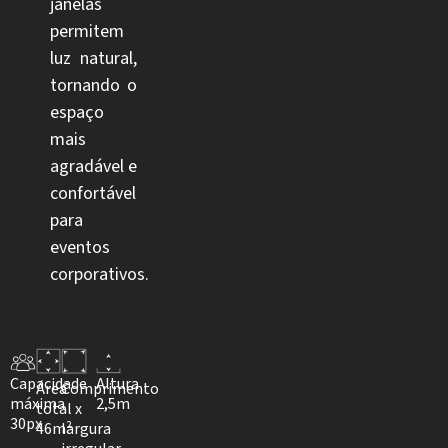
janelas
permitem
luz natural,
tornando o
espaço
mais
agradável e
confortável
para
eventos
corporativos.
Capacidade
Altura
Área
Comprimento
máxima
2,5m
total
x
30px​
46m²
largura