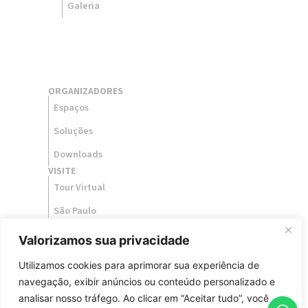
Galeria
ORGANIZADORES
Espaços
Soluções
Downloads
VISITE
Tour Virtual
São Paulo
Como Chegar
Valorizamos sua privacidade
BLOG
ESG
Utilizamos cookies para aprimorar sua experiência de
SOLICITE ORÇAMENTO
PORTAL DA TRANSPARÊNCIA
navegação, exibir anúncios ou conteúdo personalizado e
CANAL DE DENÚNCIAS
IMPRENSA
analisar nosso tráfego. Ao clicar em “Aceitar tudo”, você