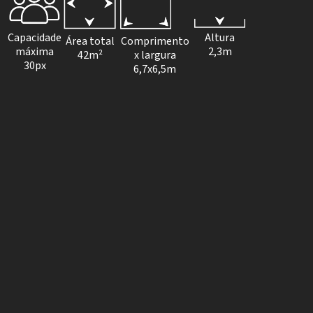
Capacidade
Altura
Comprimento
Área total
máxima
2,3m
x largura
42m²
30px
6,7x6,5m