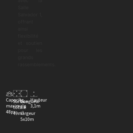
avec la
Salle
Salvador 1,
offrant
ainsi
flexibilité
et soutien
pour les
grands
rassemblements.
Capacite
Hauteur
Surface
Longueur
maximale
3,1m
totale
×
48px
49m²
largeur
5x10m