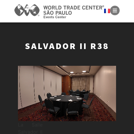
SALVADOR II R38
La Salle
Salvador II