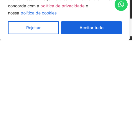
concorda com a
política de privacidade
e
nossa
política de cookies
Rejeitar
Aceitar tudo
DEMANDEZ VOTRE DEVIS
CONFIGURATIONS POSSIBLES
Configuration
Configuration
théâtre
salle de classe
144 pax
88 pax