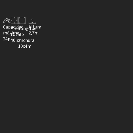
Capacidad
Altura
Área
Longitud
máxima
2,7m
total
x
24px
40m²
anchura
10x4m