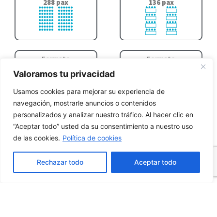
288 pax
136 pax
Formato
Formato
U
media lua
Valoramos tu privacidad
72 pax
90 pax
Usamos cookies para mejorar su experiencia de
navegación, mostrarle anuncios o contenidos
personalizados y analizar nuestro tráfico. Al hacer clic en
“Aceptar todo” usted da su consentimiento a nuestro uso
Formato
Formato
coquetel
buffet
de las cookies.
Política de cookies
180 pax
150 pax
Rechazar todo
Aceptar todo
Formato
Formato
empratado
coffee
180 pax
165 pax