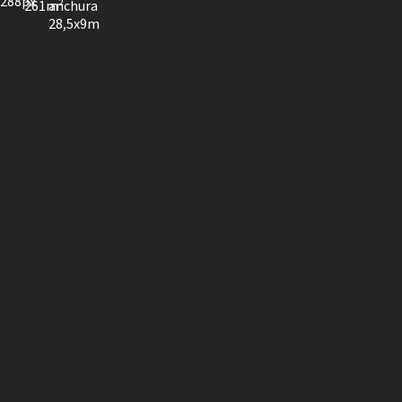
288px
anchura
261m²
28,5x9m