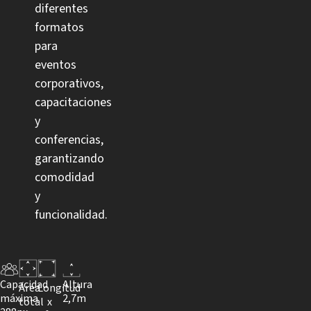
diferentes
formatos
para
eventos
corporativos,
capacitaciones
y
conferencias,
garantizando
comodidad
y
funcionalidad.
Capacidad
Altura
Longitud
Área
máxima
2,7m
x
total