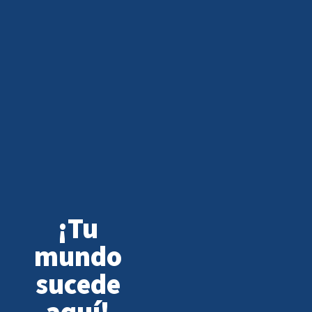
¡Tu
mundo
sucede