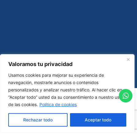
Valoramos tu privacidad
Usamos cookies para mejorar su experiencia de
navegación, mostrarle anuncios o contenidos
personalizados y analizar nuestro tráfico. Al hacer clic en
“Aceptar todo” usted da su consentimiento a nuestro uso
de las cookies.
Política de cookies
Newsletter
Rechazar todo
Aceptar todo
¡Mantente al tanto de todas las novedades y
eventos exclusivos!
Suscríbete a nuestro boletín ahora mismo.