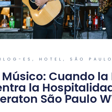
BLOG-ES
,
HOTEL
,
SÃO PAUL
l Músico: Cuando la
ntra la Hospitalidad
eraton São Paulo 