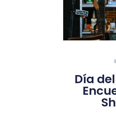
Día de
Encue
Sh