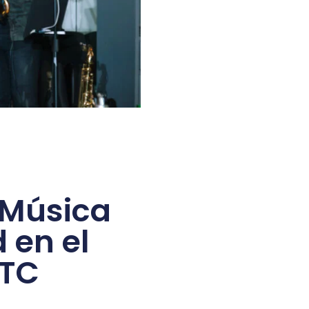
O
 Música
 en el
WTC