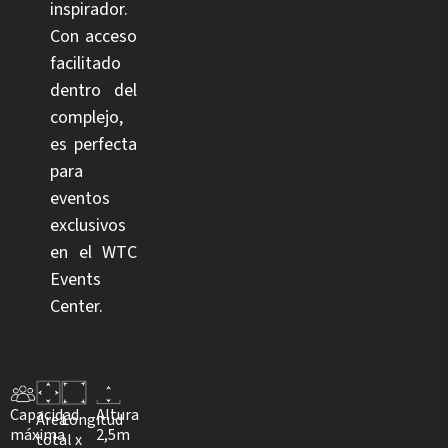
inspirador.
Con acceso
facilitado
dentro del
complejo,
es perfecta
para
eventos
exclusivos
en el WTC
Events
Center.
Capacidad
Altura
Área
Longitud
máxima
2,5m
total
x