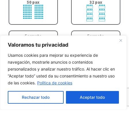
50 pax
32 pax
Formato
Formato
U
media lua
Valoramos tu privacidad
20 pax
18 pax
Usamos cookies para mejorar su experiencia de
navegación, mostrarle anuncios o contenidos
personalizados y analizar nuestro tráfico. Al hacer clic en
“Aceptar todo” usted da su consentimiento a nuestro uso
Formato
Formato
coquetel
buffet
de las cookies.
Política de cookies
40 pax
40 pax
Rechazar todo
Aceptar todo
Formato
Formato
empratado
coffee
50 pax
30 pax