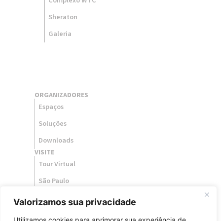
Complexo WTC
Sheraton
Galeria
ORGANIZADORES
Espaços
Soluções
Downloads
VISITE
Tour Virtual
São Paulo
Como Chegar
Valorizamos sua privacidade
BLOG
ESG
Utilizamos cookies para aprimorar sua experiência de